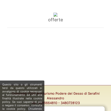
TARIFFE
offerte
DOVE SIAMO
CONTATTI
CHIAMA ORA
Questo sito o gli strumenti
terzi da questo utilizzati si
avvalgono di cookie necessari
Copyright 2026 Agriturismo Podere del Gesso di Serafini
al funzionamento ed utili alle
Alessandro
finalità illustrate nella cookie
policy. Se vuoi saperne di più
Tel. 3386664810 - 3480728123
o negare il consenso, consulta
P.IVA 01457250569
la cookie policy. Chiudendo