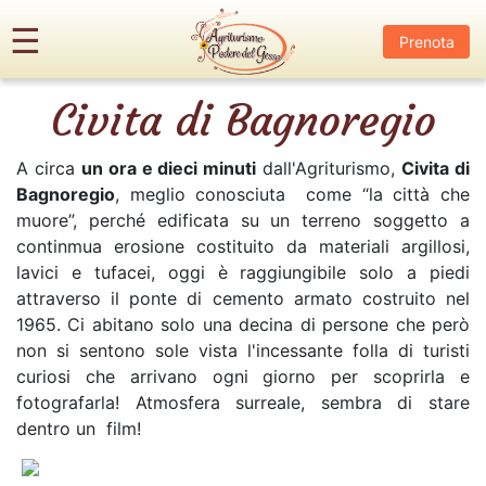
×
☰
Prenota
Civita di Bagnoregio
A circa
un ora e dieci minuti
dall'Agriturismo,
Civita di
Bagnoregio
, meglio conosciuta come “la città che
muore”, perché edificata su un terreno soggetto a
HOME
continmua erosione costituito da materiali argillosi,
lavici e tufacei, oggi è raggiungibile solo a piedi
AGRITURISMO
attraverso il ponte di cemento armato costruito nel
1965. Ci abitano solo una decina di persone che però
non si sentono sole vista l'incessante folla di turisti
APPARTAMENTI
curiosi che arrivano ogni giorno per scoprirla e
fotografarla! Atmosfera surreale, sembra di stare
AREE COMUNI
dentro un film!
DINTORNI